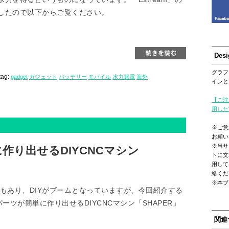
したので以下からご覧ください。
Des
グラフ
tag:
gadget
ガジェット
バッテリー
モバイル
水力発電
海外
インと
【ご注
用した
※ご意
お願い
※当サ
作り出せるDIYCNCマシン
トに文
用して
絡くだ
※本ブ
もあり、DIYがブームとなっていますが、今回紹介する
ーツが簡単に作り出せるDIYCNCマシン「SHAPER」
関連