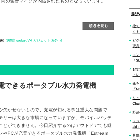
方向の集音マイクが内蔵されたものとなっています。
最近
捨て
クト「
tag:
360度
gadget
VR
ガジェット
海外
音
ピク
玩具
エン
「Sk
おす
トレ
電できるポータブル水力発電機
傘を
「MO
リュ
Cha
や欠かせないもので、充電が切れる事は重大な問題で
野菜
テリーは大きな市場になっていますが、モバイルバッテ
メジ
ことができません。今日紹介するのはアウトドアでも継
aid
やPCが充電できるポータブル水力発電機「Estream」
昔懐