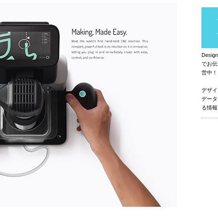
Des
でお伝
営中！
デザイ
データ
る情報