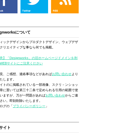
ignworksについて
ィックデザインからプロダクトデザイン、ウェブデザ
クリエイティブな事なら何でも掲載。
意】「Designworks」の旧ホームページドメインを利
WEBサイトにご注意ください
見、ご感想、連絡事項などがあれば
お問い合わせ
より
たします。
イトのに掲載されている一部画像、スクリ－ンショッ
章に置いては第三十二条で定められる引用の範囲で使
いますが、万が一問題があれば
お問い合わせ
からご連
さい。即刻削除いたします。
ログの「
プライバシーポリシー
」
サイト