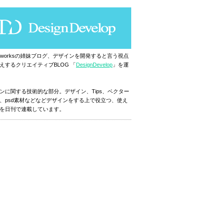
ignworksの姉妹ブログ、デザインを開発すると言う視点
えするクリエイティブBLOG 「
DesignDevelop
」を運
ンに関する技術的な部分。デザイン、Tips、ベクター
、psd素材などなどデザインをする上で役立つ、使え
を日刊で連載しています。