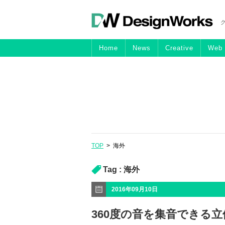
Home
News
Creative
Web
TOP
>
海外
Tag :
海外
2016年09月10日
360度の音を集音できる立体的