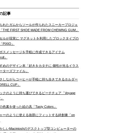
の記事
られたガムからソールが作られたスニーカープロジェ
THE FIRST SHOE MADE FROM CHEWING GUM」
セルが現実に マグネットを利用したブロックタイプの
「PIXIO」
ボスメッセージを手軽に作成できるアイテム
roll」
すめのデザイン本「好きをカタチに 個性が光るイラス
ーターズファイル」
さしながらコーヒーが手軽に持ち歩きできるホルダー
RELL CUP」
ックのように持ち運びできるビーチチェア「Voyage
ir」
の色素を使った絵の具「Tasty Colors」
ャーのように使える抜群にフィットする絆創膏「on
」
かしいMacintoshのデスクトップ型コンピューターの