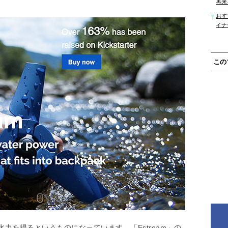
再来
おす
イナ
この
力を得るというものになっています。「Estream」の