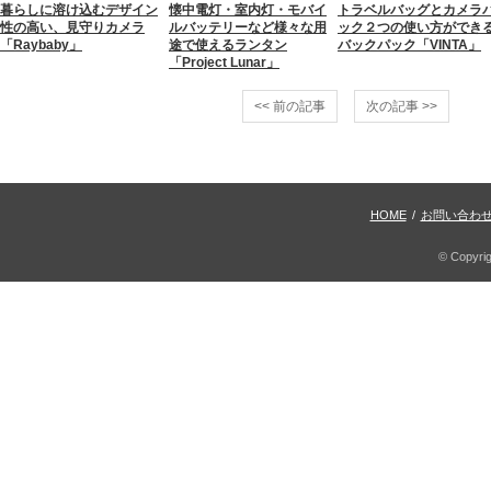
暮らしに溶け込むデザイン
懐中電灯・室内灯・モバイ
トラベルバッグとカメラ
性の高い、見守りカメラ
ルバッテリーなど様々な用
ック２つの使い方ができ
「Raybaby」
途で使えるランタン
バックパック「VINTA」
「Project Lunar」
<< 前の記事
次の記事 >>
HOME
/
お問い合わ
© Copyri