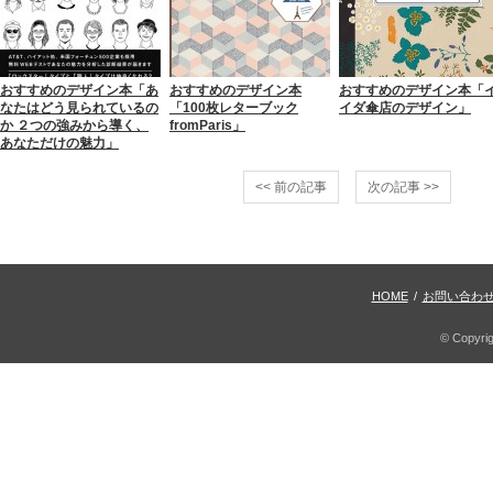
おすすめのデザイン本「あ
おすすめのデザイン本
おすすめのデザイン本「
なたはどう見られているの
「100枚レターブック
イダ傘店のデザイン」
か ２つの強みから導く、
fromParis」
あなただけの魅力」
<< 前の記事
次の記事 >>
HOME
/
お問い合わ
© Copyri