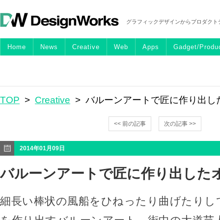
グラフィックデザインからプロダクト
Home
News
Creative
Web
Apps
Gadget/Produ
TOP
>
Creative
> バルーンアートで匠に作り出し
<< 前の記事
次の記事 >>
2014年01月09日
バルーンアートで匠に作り出した
細長い棒状の風船をひねったり曲げたりし