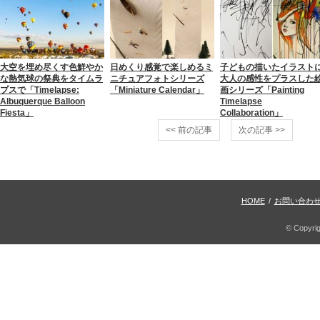
大空を埋め尽くす色鮮やか
日めくり感覚で楽しめるミ
子どもの描いたイラスト
な熱気球の祭典をタイムラ
ニチュアフォトシリーズ
大人の感性をプラスした
プスで「Timelapse:
「Miniature Calendar」
画シリーズ「Painting
Albuquerque Balloon
Timelapse
Fiesta」
Collaboration」
<< 前の記事
次の記事 >>
HOME
/
お問い合わ
© Copyri