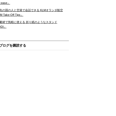
:ease」
先の国の人と空港で会話できる KLMオランダ航空
 Take-Off Tips」
素材で気軽に使える 折り紙のようなスタンド
ODI」
ブログを購読する