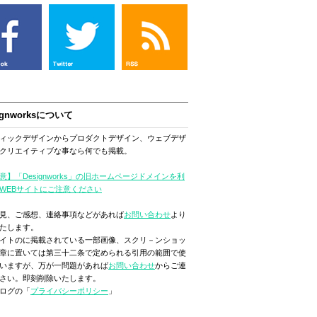
ignworksについて
ィックデザインからプロダクトデザイン、ウェブデザ
クリエイティブな事なら何でも掲載。
意】「Designworks」の旧ホームページドメインを利
WEBサイトにご注意ください
見、ご感想、連絡事項などがあれば
お問い合わせ
より
たします。
イトのに掲載されている一部画像、スクリ－ンショッ
章に置いては第三十二条で定められる引用の範囲で使
いますが、万が一問題があれば
お問い合わせ
からご連
さい。即刻削除いたします。
ログの「
プライバシーポリシー
」