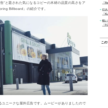
広告”と題された気になるコピーの木材の品質の高さをア
「Re
ring Billboard」の紹介です。
行き
「KLM
軽い
「F
この
によるユニークな屋外広告です。ムービーがありましたので