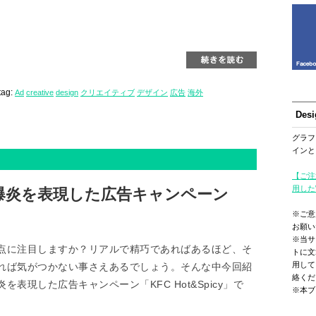
tag:
Ad
creative
design
クリエイティブ
デザイン
広告
海外
Des
グラフ
インと
【ご注
用した
爆炎を表現した広告キャンペーン
※ご意
お願い
※当サ
点に注目しますか？リアルで精巧であればあるほど、そ
トに文
用して
れば気がつかない事さえあるでしょう。そんな中今回紹
絡くだ
表現した広告キャンペーン「KFC Hot&Spicy」で
※本ブ