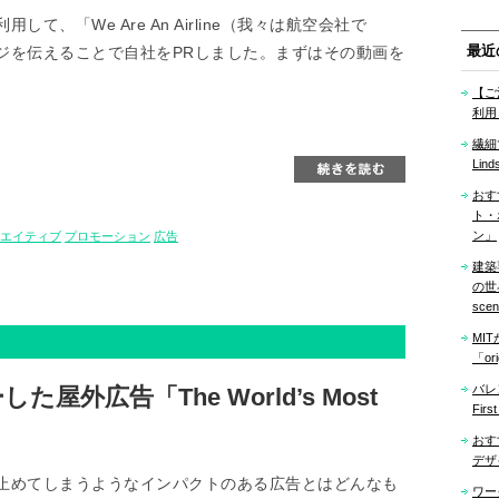
、「We Are An Airline（我々は航空会社で
最近
ジを伝えることで自社をPRしました。まずはその動画を
【ご
利用
繊細
Lind
おす
ト・
ン」
エイティブ
プロモーション
広告
建築
の世界「
sce
MI
「ori
バレ
外広告「The World’s Most
Firs
おす
デザ
止めてしまうようなインパクトのある広告とはどんなも
ワー