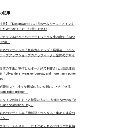
の記事
注意】「Designworks」の旧ホームページドメインを
したWEBサイトにご注意ください
でカラフルなペーパーアートワークを生み出す「Alice
strom」
すめのデザイン本「集客力をアップ！展示会・イベン
ポップアップショップのグラフィックと空間のデザイ
専攻の学生が制作したボール紙で制作された空想建築
ollivanders, weasley burrow, and more harry potter
nes」
Tが開発した、様々な形状のものを掴むことができる
gami robot gripper」
ンタインの旅をもっと特別なものに British Airways「A
t Class Valentine’s Day」
すめのデザイン本「地域発！つながる・集める施設の
イン」
クスペースをスマートにまとめられるブロック型収納