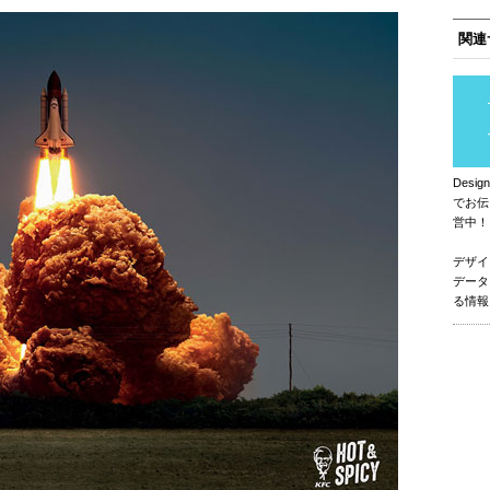
関連
Des
でお伝
営中！
デザイ
データ
る情報