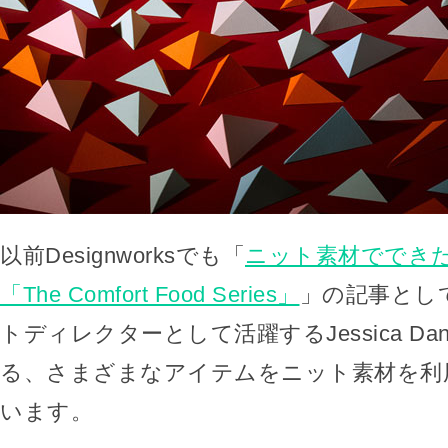
以前Designworksでも「
ニット素材ででき
「The Comfort Food Series」
」の記事とし
トディレクターとして活躍するJessica Da
る、さまざまなアイテムをニット素材を利
います。