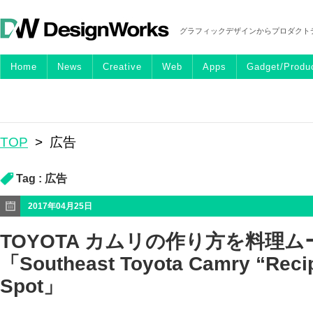
グラフィックデザインからプロダクト
Home
News
Creative
Web
Apps
Gadget/Produ
TOP
>
広告
Tag :
広告
2017年04月25日
TOYOTA カムリの作り方を料理
「Southeast Toyota Camry “Recip
Spot」