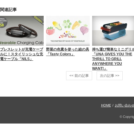
関連記事
ブレスレットが充電ケーブ
野菜の色素を使った絵の具
持ち運び簡単なミニグリ
ルに！スタイリッシュな充
「Tasty Colors」
「UNA GIVES YOU THE
電ケーブル「NILS」
THRILL TO GRILL
ANYWHERE YOU
WANT!」
<< 前の記事
次の記事 >>
HOME
/
お問い合わ
© Copyri