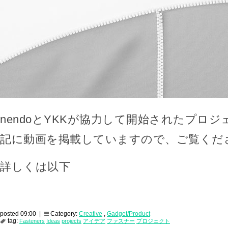
nendoとYKKが協力して開始されたプロ
記に動画を掲載していますので、ご覧くだ
詳しくは以下
posted 09:00 |
Category:
Creative
,
Gadget/Product
tag:
Fasteners
Ideas
projects
アイデア
ファスナー
プロジェクト