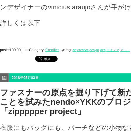
ンデザイナーのvinicius araujoさんが
詳しくは以下
posted 09:00 |
Category:
Creative
tag:
art
creative
design
idea
アイデア
アート
2018年05月03日
ファスナーの原点を掘り下げて新
ことを試みたnendo×YKKのプロ
「zippppper project」
衣服にもバッグにも、パーチなどの小物な