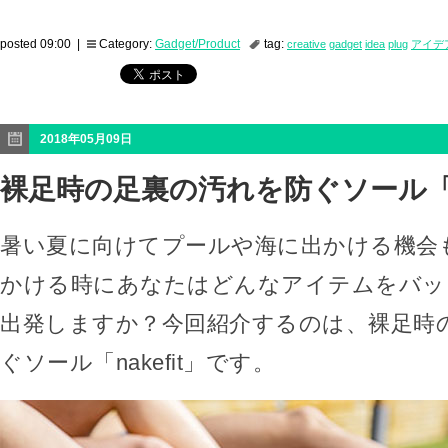
posted 09:00 |
Category:
Gadget/Product
tag:
creative
gadget
idea
plug
アイデ
2018年05月09日
裸足時の足裏の汚れを防ぐソール「na
暑い夏に向けてプールや海に出かける機会
かける時にあなたはどんなアイテムをバッ
出発しますか？今回紹介するのは、裸足時
ぐソール「nakefit」です。