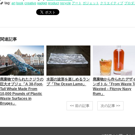
tag:
art
book
creative
gadget
product
recycle
アート
ガジェット
クリエイティブ
プロダ
関連記事
廃棄物で作られたクジラの
水面の波形を楽しめるラン
廃棄物から作られたデザ
巨大オブジェ「A 38-Foot-
プ「The Ocean Lamp」
ンボトル「From Waste T
Tall Whale Made From
Wasted – Fitzroy Navy
10,000 Pounds of Plastic
Rum」
Waste Surfaces in
Bruges」
<< 前の記事
次の記事 >>