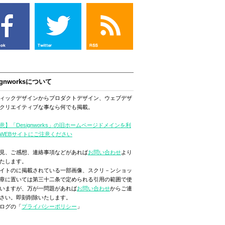
ignworksについて
ィックデザインからプロダクトデザイン、ウェブデザ
クリエイティブな事なら何でも掲載。
意】「Designworks」の旧ホームページドメインを利
WEBサイトにご注意ください
見、ご感想、連絡事項などがあれば
お問い合わせ
より
たします。
イトのに掲載されている一部画像、スクリ－ンショッ
章に置いては第三十二条で定められる引用の範囲で使
いますが、万が一問題があれば
お問い合わせ
からご連
さい。即刻削除いたします。
ログの「
プライバシーポリシー
」