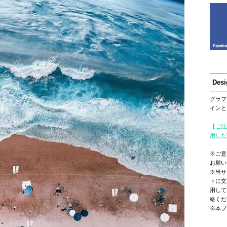
Des
グラフ
インと
【ご注
用した
※ご意
お願い
※当サ
トに文
用して
絡くだ
※本ブ