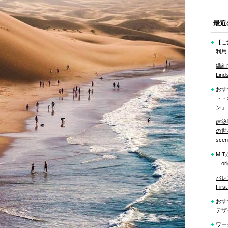
最近
【ご
利用
繊細
Lind
おす
ト・
ン」
建築
の世界「
sce
MI
「ori
バレ
Firs
おす
デザ
ワー