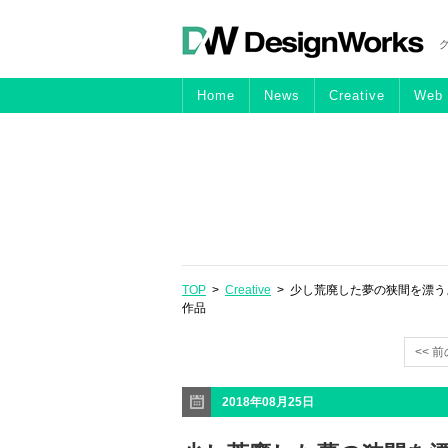
Home
News
Creative
Web
TOP
>
Creative
> 少し荒廃した夢の狭間を漂う
作品
<< 
2018年08月25日