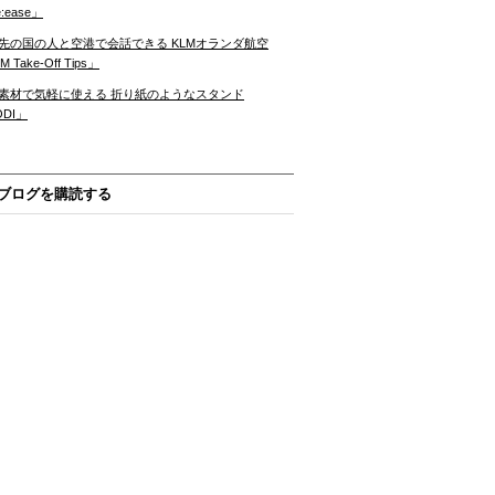
:ease」
先の国の人と空港で会話できる KLMオランダ航空
 Take-Off Tips」
素材で気軽に使える 折り紙のようなスタンド
ODI」
ブログを購読する