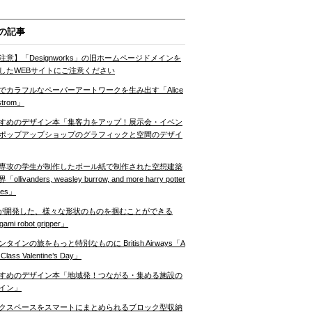
の記事
注意】「Designworks」の旧ホームページドメインを
したWEBサイトにご注意ください
でカラフルなペーパーアートワークを生み出す「Alice
strom」
すめのデザイン本「集客力をアップ！展示会・イベン
ポップアップショップのグラフィックと空間のデザイ
専攻の学生が制作したボール紙で制作された空想建築
ollivanders, weasley burrow, and more harry potter
nes」
Tが開発した、様々な形状のものを掴むことができる
gami robot gripper」
ンタインの旅をもっと特別なものに British Airways「A
t Class Valentine’s Day」
すめのデザイン本「地域発！つながる・集める施設の
イン」
クスペースをスマートにまとめられるブロック型収納