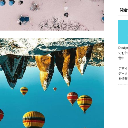
関連
Des
でお伝
営中！
デザイ
データ
る情報