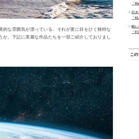
「Re
行き
「KLM
軽い
廃的な雰囲気が漂っている。それが更に目をひく独特な
「F
うか。下記に美麗な作品たちを一部ご紹介しておりまし
この