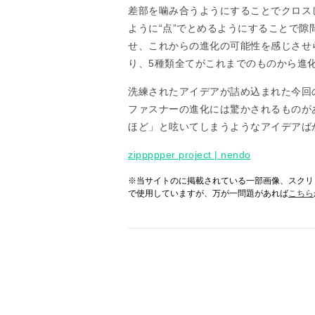
差部を噛み合うようにすることでクロス
ように“点”でとめるようにすることで
せ、これからの進化の可能性を感じさせ
り、5種類全てがこれまでのものから進
洗練されたアイデアが詰め込まれた今回
ファスナーの進化には驚かされるものが
ほど」と呟いてしまうようなアイデアば
zippppper project | nendo
※当サイトのに掲載されている一部画像、スクリ
で使用していますが、万が一問題があれば
こちら