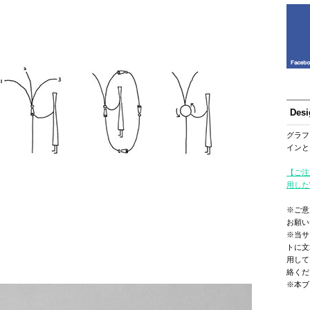
Des
グラフ
インと
【ご注
用した
※ご意
お願い
※当サ
トに文
用して
絡くだ
※本ブ