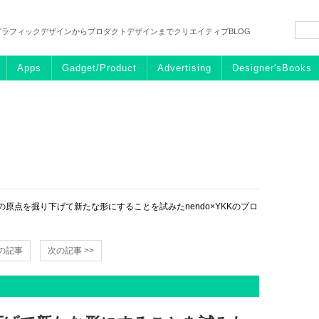
グラフィックデザインからプロダクトデザインまでクリエイティブBLOG
Apps
Gadget/Product
Advertising
Designer'sBooks
の原点を掘り下げて新たな形にすることを試みたnendo×YKKのプロ
前の記事
次の記事 >>