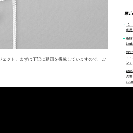
最近
【ご
利用
繊細
Lind
おす
ト・
プロジェクト。まずは下記に動画を掲載していますので、ご
ン」
建築
の世界「
sce
MI
「ori
バレ
Firs
おす
デザ
ワー