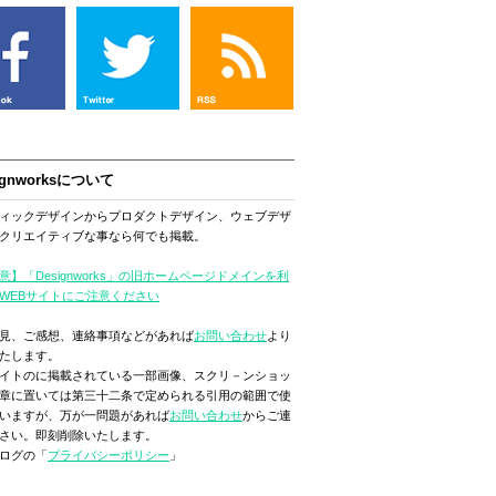
ignworksについて
ィックデザインからプロダクトデザイン、ウェブデザ
クリエイティブな事なら何でも掲載。
意】「Designworks」の旧ホームページドメインを利
WEBサイトにご注意ください
見、ご感想、連絡事項などがあれば
お問い合わせ
より
たします。
イトのに掲載されている一部画像、スクリ－ンショッ
章に置いては第三十二条で定められる引用の範囲で使
いますが、万が一問題があれば
お問い合わせ
からご連
さい。即刻削除いたします。
ログの「
プライバシーポリシー
」