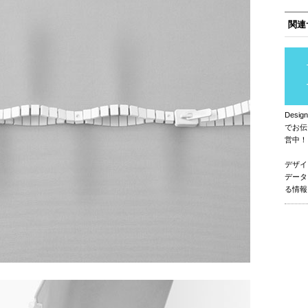
関連
Des
でお伝
営中！
デザイ
データ
る情報