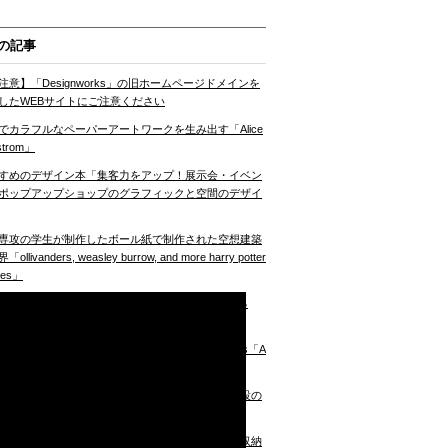
の記事
注意】「Designworks」の旧ホームページドメインを
したWEBサイトにご注意ください
でカラフルなペーパーアートワークを生み出す「Alice
strom」
すめのデザイン本「集客力をアップ！展示会・イベン
ポップアップショップのグラフィックと空間のデザイ
専攻の学生が制作したボール紙で制作された空想建築
ollivanders, weasley burrow, and more harry potter
nes」
Tが開発した、様々な形状のものを掴むことができる
gami robot gripper」
ンタインの旅をもっと特別なものに British Airways「A
t Class Valentine’s Day」
すめのデザイン本「地域発！つながる・集める施設の
イン」
クスペースをスマートにまとめられるブロック型収納