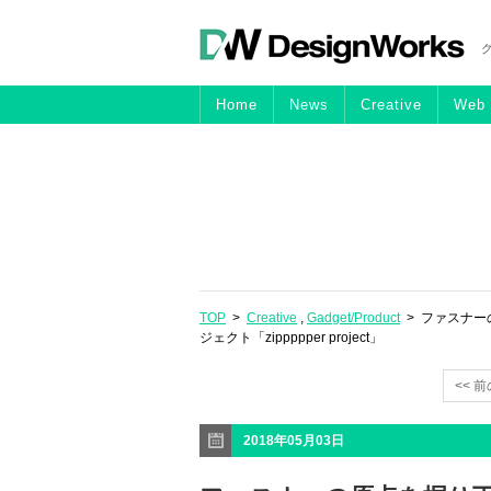
Home
News
Creative
Web
TOP
>
Creative
,
Gadget/Product
> ファスナー
ジェクト「zippppper project」
<< 
2018年05月03日