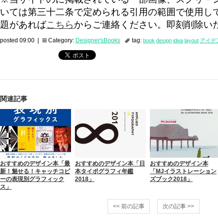
いては第三十二条で定められる引用の範囲で使用し
題があれば
こちら
からご連絡ください。即刻削除い
posted 09:00 |
Category:
Designer'sBooks
tag:
book
design
idea
layout
アイデ
関連記事
おすすめのデザイン本「最
おすすめのデザイン本「日
おすすめのデザイン本
新！魅せる！キャッチコピ
本タイポグラフィ年鑑
「MJイラストレーション
ーの表現別グラフィック
2018」
ズブック2018」
ス」
<< 前の記事
次の記事 >>