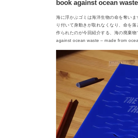
book against ocean was
海に浮かぶゴミは海洋生物の命を奪いま
り付いて身動きが取れなくなり、命を落
作られたのが今回紹介する、海の廃棄物で作られた絵本「
against ocean waste – made from o