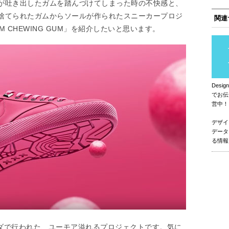
が吐き出したガムを踏んづけてしまった時の不快感と、
捨てられたガムからソールが作られたスニーカープロジ
関連
FROM CHEWING GUM」を紹介したいと思います。
Des
でお伝
営中！
デザイ
データ
る情報
ンダで行われた、ユーモア溢れるプロジェクトです。気に