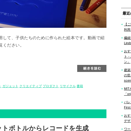
最近
【ご
利用
用して、子供たちのために作られた絵本です。動画で紹
繊細
Lind
覧ください。
おす
ト・
ン」
建築
の世界「
sce
ト
ガジェット
クリエイティブ
プロダクト
リサイクル
書籍
MI
「ori
バレ
Firs
おす
デザ
ットボトルからレコードを生成
ワー