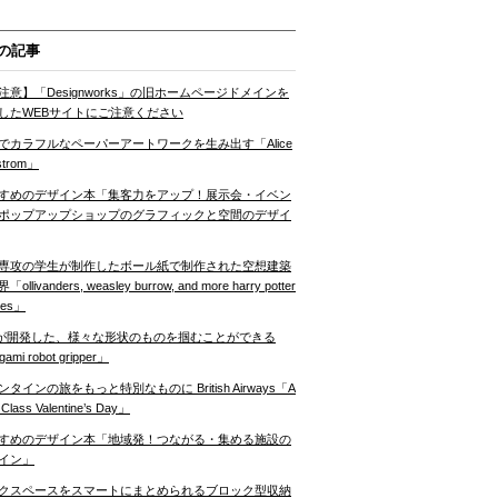
の記事
注意】「Designworks」の旧ホームページドメインを
したWEBサイトにご注意ください
でカラフルなペーパーアートワークを生み出す「Alice
strom」
すめのデザイン本「集客力をアップ！展示会・イベン
ポップアップショップのグラフィックと空間のデザイ
専攻の学生が制作したボール紙で制作された空想建築
ollivanders, weasley burrow, and more harry potter
nes」
Tが開発した、様々な形状のものを掴むことができる
gami robot gripper」
ンタインの旅をもっと特別なものに British Airways「A
t Class Valentine’s Day」
すめのデザイン本「地域発！つながる・集める施設の
イン」
クスペースをスマートにまとめられるブロック型収納