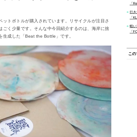
「Re
行き
「KLM
ペットボトルが購入されています。リサイクルが注目さ
軽い
はごく少量です。そんな中今回紹介するのは、海岸に捨
「F
た「Beat the Bottle」です。
この