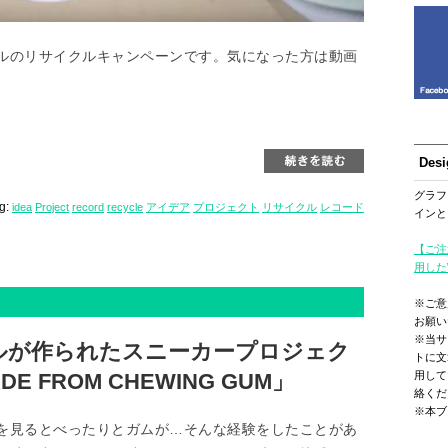
ルのリサイクルキャンペーンです。気になった方は動画
。
Des
グラフ
ag:
idea
Project
record
recycle
アイデア
プロジェクト
リサイクル
レコード
インと
【ご注
用した
※ご意
お願い
※当サ
ルが作られたスニーカープロジェク
トに文
ADE FROM CHEWING GUM」
用して
絡くだ
※本ブ
を見るとべったりとガムが…そんな経験をしたことがあ