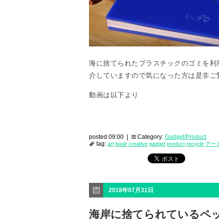
海に捨てられたプラスチックのゴミを利
介していますので気になった方は是非ご
動画は以下より
posted 09:00 |
Category:
Gadget/Product
tag:
art
book
creative
gadget
product
recycle
アー
2018年07月31日
海岸に捨てられているペ