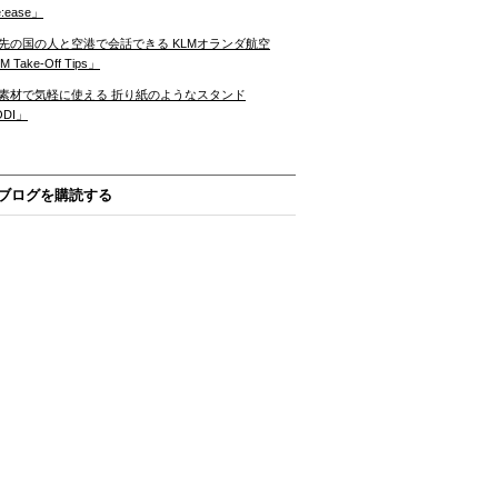
:ease」
先の国の人と空港で会話できる KLMオランダ航空
 Take-Off Tips」
素材で気軽に使える 折り紙のようなスタンド
ODI」
ブログを購読する