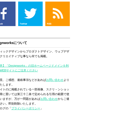
ignworksについて
ィックデザインからプロダクトデザイン、ウェブデザ
クリエイティブな事なら何でも掲載。
意】「Designworks」の旧ホームページドメインを利
WEBサイトにご注意ください
見、ご感想、連絡事項などがあれば
お問い合わせ
より
たします。
イトのに掲載されている一部画像、スクリ－ンショッ
章に置いては第三十二条で定められる引用の範囲で使
いますが、万が一問題があれば
お問い合わせ
からご連
さい。即刻削除いたします。
ログの「
プライバシーポリシー
」