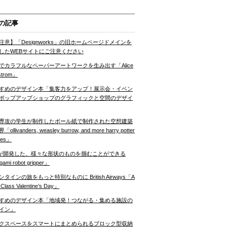
の記事
注意】「Designworks」の旧ホームページドメインを
したWEBサイトにご注意ください
でカラフルなペーパーアートワークを生み出す「Alice
strom」
すめのデザイン本「集客力をアップ！展示会・イベン
ポップアップショップのグラフィックと空間のデザイ
専攻の学生が制作したボール紙で制作された空想建築
ollivanders, weasley burrow, and more harry potter
nes」
Tが開発した、様々な形状のものを掴むことができる
gami robot gripper」
ンタインの旅をもっと特別なものに British Airways「A
t Class Valentine’s Day」
すめのデザイン本「地域発！つながる・集める施設の
イン」
クスペースをスマートにまとめられるブロック型収納