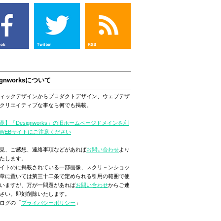
ignworksについて
ィックデザインからプロダクトデザイン、ウェブデザ
クリエイティブな事なら何でも掲載。
意】「Designworks」の旧ホームページドメインを利
WEBサイトにご注意ください
見、ご感想、連絡事項などがあれば
お問い合わせ
より
たします。
イトのに掲載されている一部画像、スクリ－ンショッ
章に置いては第三十二条で定められる引用の範囲で使
いますが、万が一問題があれば
お問い合わせ
からご連
さい。即刻削除いたします。
ログの「
プライバシーポリシー
」