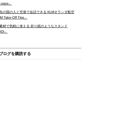
:ease」
先の国の人と空港で会話できる KLMオランダ航空
 Take-Off Tips」
素材で気軽に使える 折り紙のようなスタンド
ODI」
ブログを購読する