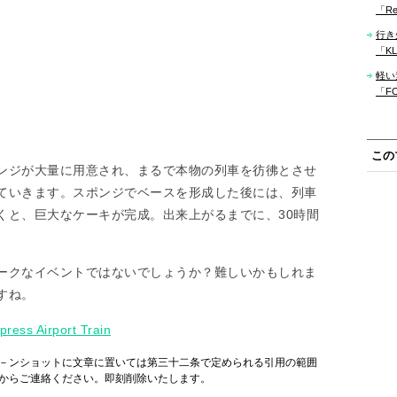
「Re
行き
「KLM
軽い
「F
この
ンジが大量に用意され、まるで本物の列車を彷彿とさせ
ていきます。スポンジでベースを形成した後には、列車
くと、巨大なケーキが完成。出来上がるまでに、30時間
ークなイベントではないでしょうか？難しいかもしれま
すね。
ress Airport Train
－ンショットに文章に置いては第三十二条で定められる引用の範囲
からご連絡ください。即刻削除いたします。