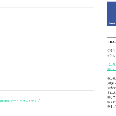
Des
グラフ
インと
【ご注
用した
※ご意
お願い
※当サ
トに文
用して
creative
アート
クリエイティブ
絡くだ
※本ブ