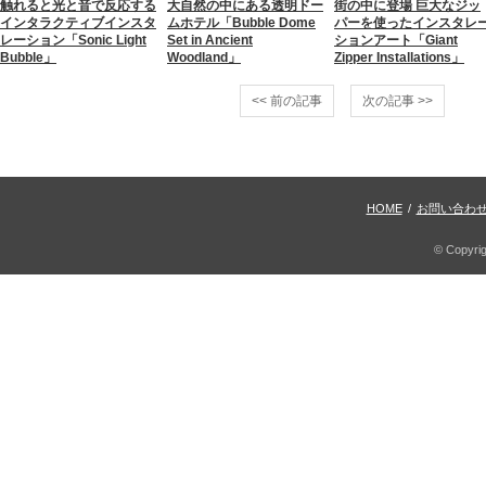
触れると光と音で反応する
大自然の中にある透明ドー
街の中に登場 巨大なジッ
インタラクティブインスタ
ムホテル「Bubble Dome
パーを使ったインスタレ
レーション「Sonic Light
Set in Ancient
ションアート「Giant
Bubble」
Woodland」
Zipper Installations」
<< 前の記事
次の記事 >>
HOME
/
お問い合わ
© Copyri