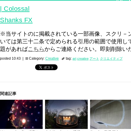
| Colossal
Shanks FX
※当サイトのに掲載されている一部画像、スクリ－
いては第三十二条で定められる引用の範囲で使用し
題があれば
こちら
からご連絡ください。即刻削除い
posted 10:43 |
Category:
Creative
tag:
art
creative
アート
クリエイティブ
関連記事