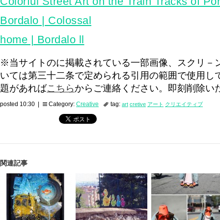
Colorful Street Art on the Train Tracks of Por
Bordalo | Colossal
home | Bordalo ll
※当サイトのに掲載されている一部画像、スクリ－
いては第三十二条で定められる引用の範囲で使用し
題があれば
こちら
からご連絡ください。即刻削除い
posted 10:30 |
Category:
Creative
tag:
art
cretive
アート
クリエイティブ
関連記事