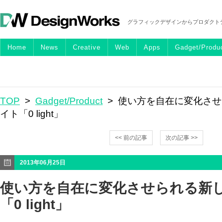
グラフィックデザインからプロダクト
Home
News
Creative
Web
Apps
Gadget/Produ
TOP
>
Gadget/Product
> 使い方を自在に変化さ
イト「0 light」
<< 前の記事
次の記事 >>
2013年06月25日
使い方を自在に変化させられる新
「0 light」