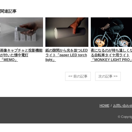
関連記事
画像キャプチャと投影機能
紙の隙間から光を放つLED
夜になるのが待ち遠しく
が付いた懐中電灯
ライト「paper LED torch
る自転車タイヤ用ライト
「MEMO」
light」
「MONKEY LIGHT PRO
<< 前の記事
次の記事 >>
HOME
/
お問い合わ
© Copyri