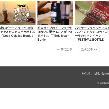
暑いビーチにぴったり!氷
粉末タイプのドリンクでも
パッケージラベルがリス
でできたコカコーラボトル
きれいに混ぜることができ
バンドにもなる コカ・コ
「Coca-Cola Ice Bottle」
るボトル「TITAN Mixer
ーラのキャンペーン
Bottle」
「FESTIVAL BOTTLE」
<< 前の記事
次の記事 >>
HOME
/
お問い合わ
© Copyri