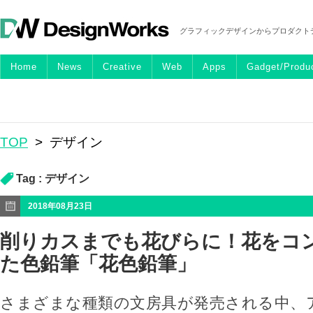
グラフィックデザインからプロダクト
Home
News
Creative
Web
Apps
Gadget/Produ
TOP
>
デザイン
Tag :
デザイン
2018年08月23日
削りカスまでも花びらに！花をコ
た色鉛筆「花色鉛筆」
さまざまな種類の文房具が発売される中、