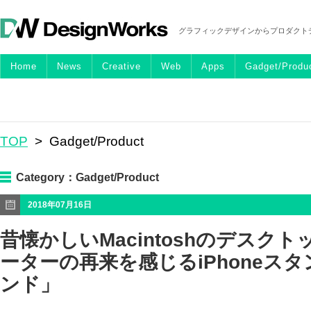
グラフィックデザインからプロダクト
Home
News
Creative
Web
Apps
Gadget/Produ
TOP
> Gadget/Product
Category：
Gadget/Product
2018年07月16日
昔懐かしいMacintoshのデスク
ーターの再来を感じるiPhoneスタ
ンド」