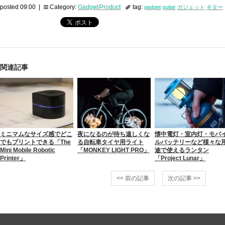
posted 09:00 |
Category:
Gadget/Product
tag:
gadget
guitar
ガジェット
ギター
関連記事
ミニマムなサイズ感でどこ
夜になるのが待ち遠しくな
懐中電灯・室内灯・モバ
でもプリントできる「The
る自転車タイヤ用ライト
ルバッテリーなど様々な
Mini Mobile Robotic
「MONKEY LIGHT PRO」
途で使えるランタン
Printer」
「Project Lunar」
<< 前の記事
次の記事 >>