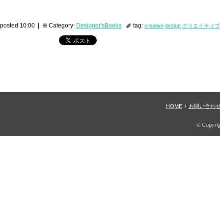
posted 10:00 |
Category:
Designer'sBooks
tag:
creative
design
クリエイティブ
HOME
/
お問い合わ
© Copyri