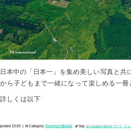
日本中の「日本一」を集め美しい写真と共
から子どもまで一緒になって楽しめる一冊
詳しくは以下
posted 10:00 |
Category:
Designer'sBooks
tag:
art
creative
design
アート
クリ