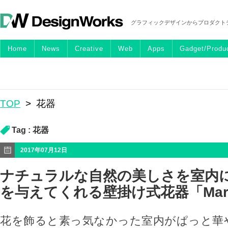
グラフィックデザインからプロダクト
Home
News
Creative
Web
Apps
Gadget/Produ
TOP
>
花器
Tag :
花器
2017年07月12日
ナチュラルな自然の美しさを室内に
を与えてくれる壁掛け式花器「Mary’
花を飾ると素っ気なかった室内がぱっと華