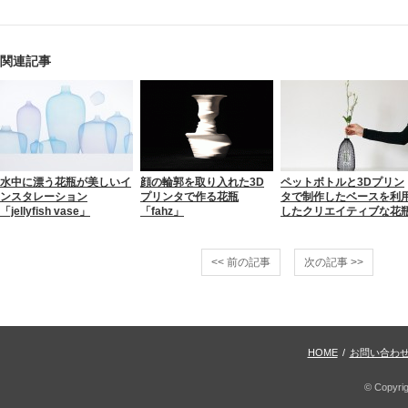
関連記事
水中に漂う花瓶が美しいイ
顔の輪郭を取り入れた3D
ペットボトルと3Dプリン
ンスタレーション
プリンタで作る花瓶
タで制作したベースを利
「jellyfish vase」
「fahz」
したクリエイティブな花
<< 前の記事
次の記事 >>
HOME
/
お問い合わ
© Copyri