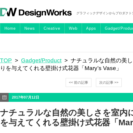
グラフィックデザインからプロダクト
Home
News
Creative
Web
Apps
Gadget/Produ
TOP
>
Gadget/Product
> ナチュラルな自然の美し
りを与えてくれる壁掛け式花器「Mary’s Vase」
<< 前の記事
次の記事 >>
2017年07月12日
ナチュラルな自然の美しさを室内に
を与えてくれる壁掛け式花器「Mary’