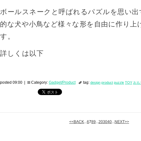
ボールスネークと呼ばれるパズルを思い出
的な犬や小鳥など様々な形を自由に作り上
す。
詳しくは以下
posted 09:00 |
Category:
Gadget/Product
tag:
design
product
puzzle
TOY
おも
<<BACK
...
6
7
8
9
...
20
30
40
...
NEXT>>