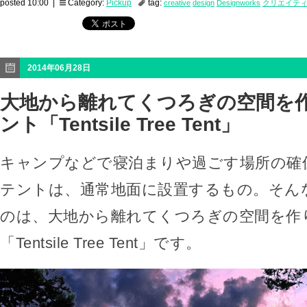
posted 10:00 |
Category:
Pickup
tag:
creative
design
Designworks
クリエイテ
2014年06月28日
大地から離れてくつろぎの空間を
ント「Tentsile Tree Tent」
キャンプなどで寝泊まりや過ごす場所の確
テントは、通常地面に設置するもの。そん
のは、大地から離れてくつろぎの空間を作
「Tentsile Tree Tent」です。