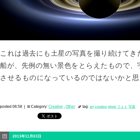
これは過去にも土星の写真を撮り続けてき
船が、先例の無い景色をとらえたもので、
させるものになっているのではないかと思
posted 06:58 |
Category:
Creative
,
Other
tag:
art
creative
photo
フォト
写真
2013年11月03日