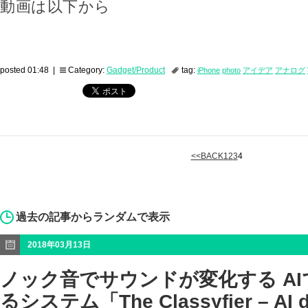
動画は以下から
posted 01:48 |
Category:
Gadget/Product
tag:
iPhone
photo
アイデア
アナログ
<<BACK
1
2
3
4
過去の記事からランダムで表示
2018年03月13日
ノック音でサウンドが変化する A
るシステム「The Classyfier – AI d