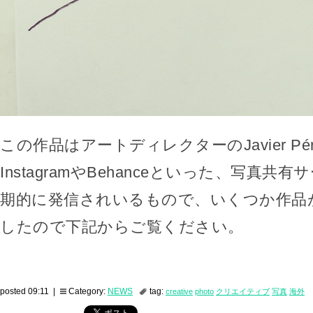
この作品はアートディレクターのJavier Pé
InstagramやBehanceといった、写真
期的に発信されいるもので、いくつか作品
したので下記からご覧ください。
posted 09:11 |
Category:
NEWS
tag:
creative
photo
クリエイティブ
写真
海外