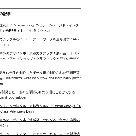
の記事
注意】「Designworks」の旧ホームページドメインを
したWEBサイトにご注意ください
でカラフルなペーパーアートワークを生み出す「Alice
strom」
すめのデザイン本「集客力をアップ！展示会・イベン
ポップアップショップのグラフィックと空間のデザイ
専攻の学生が制作したボール紙で制作された空想建築
ollivanders, weasley burrow, and more harry potter
nes」
Tが開発した、様々な形状のものを掴むことができる
gami robot gripper」
ンタインの旅をもっと特別なものに British Airways「A
t Class Valentine’s Day」
すめのデザイン本「地域発！つながる・集める施設の
イン」
クスペースをスマートにまとめられるブロック型収納