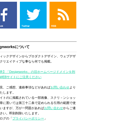
ignworksについて
ィックデザインからプロダクトデザイン、ウェブデザ
クリエイティブな事なら何でも掲載。
意】「Designworks」の旧ホームページドメインを利
WEBサイトにご注意ください
見、ご感想、連絡事項などがあれば
お問い合わせ
より
たします。
イトのに掲載されている一部画像、スクリ－ンショッ
章に置いては第三十二条で定められる引用の範囲で使
いますが、万が一問題があれば
お問い合わせ
からご連
さい。即刻削除いたします。
ログの「
プライバシーポリシー
」