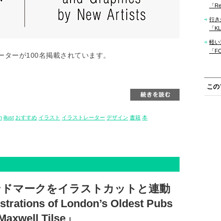
「Re
行き
「KLM
軽い
「F
ターが100名掲載されています。
この
n
illust
おすすめ
イラスト
イラストレーター
デザイン
書籍
本
ンドマークをイラストカットと連動
strations of London’s Oldest Pubs
Maxwell Tilse」