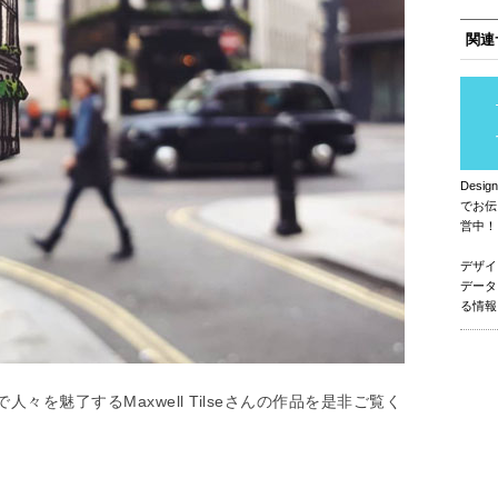
関連
Des
でお伝
営中！
デザイ
データ
る情報
を魅了するMaxwell Tilseさんの作品を是非ご覧く