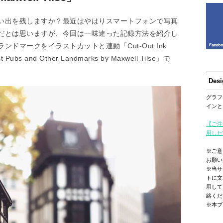
い出を残しますか？最近はやはりスマートフォンで写真
だとは思いますが、今回は一味違った記録方法を紹介し
ドマークをイラストカットと連動「Cut-Out Ink
dest Pubs and Other Landmarks by Maxwell Tilse」で
Des
グラフ
インと
【ご注
用した
※ご意
お願い
※当サ
トに文
用して
絡くだ
※本ブ