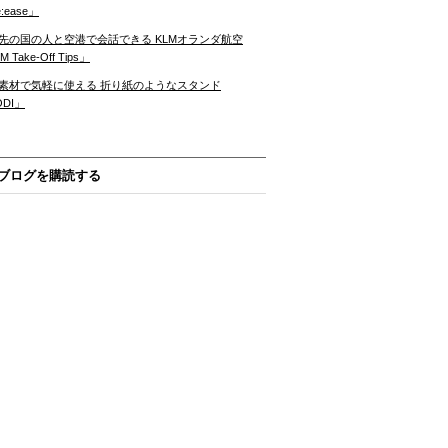
:ease」
先の国の人と空港で会話できる KLMオランダ航空
 Take-Off Tips」
素材で気軽に使える 折り紙のようなスタンド
ODI」
ブログを購読する