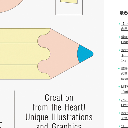
最近
【ご
利用
繊細
Lind
おす
ト・
ン」
建築
の世界「
sce
MI
「ori
バレ
Firs
おす
デザ
ワー