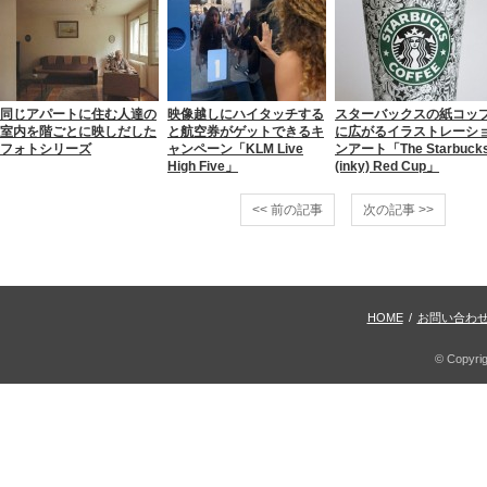
同じアパートに住む人達の
映像越しにハイタッチする
スターバックスの紙コッ
室内を階ごとに映しだした
と航空券がゲットできるキ
に広がるイラストレーシ
フォトシリーズ
ャンペーン「KLM Live
ンアート「The Starbuck
High Five」
(inky) Red Cup」
<< 前の記事
次の記事 >>
HOME
/
お問い合わ
© Copyri