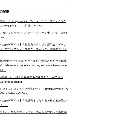
の記事
注意】「Designworks」の旧ホームページドメインを
したWEBサイトにご注意ください
でカラフルなペーパーアートワークを生み出す「Alice
strom」
すめのデザイン本「集客力をアップ！展示会・イベン
ポップアップショップのグラフィックと空間のデザイ
専攻の学生が制作したボール紙で制作された空想建築
ollivanders, weasley burrow, and more harry potter
nes」
Tが開発した、様々な形状のものを掴むことができる
gami robot gripper」
ンタインの旅をもっと特別なものに British Airways「A
t Class Valentine’s Day」
すめのデザイン本「地域発！つながる・集める施設の
イン」
クスペースをスマートにまとめられるブロック型収納