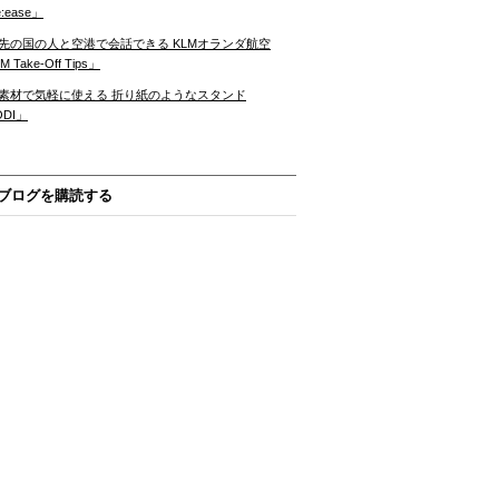
:ease」
先の国の人と空港で会話できる KLMオランダ航空
 Take-Off Tips」
素材で気軽に使える 折り紙のようなスタンド
ODI」
ブログを購読する