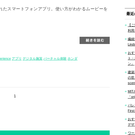
れたスマートフォンアプリ。使い方がわかるムービーを
最近
【ご
利用
繊細
Lind
おす
ト・
perience
アプリ
デジタル施策
バーチャル体験
ホンダ
ン」
建築
の世界「
sce
MI
1
「ori
バレ
Firs
おす
デザ
ワー