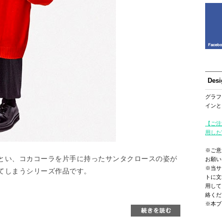
Des
グラフ
インと
【ご注
用した
※ご意
とい、コカコーラを片手に持ったサンタクロースの姿が
お願い
※当サ
てしまうシリーズ作品です。
トに文
用して
絡くだ
※本ブ