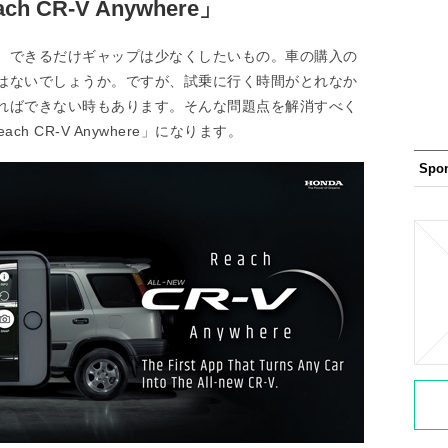
 CR-V Anywhere」
、できるだけギャップは少なくしたいもの。車の購入の
はないでしょうか。ですが、試乗に行く時間がとれなか
ればできない時もあります。そんな問題点を解消すべく
h CR-V Anywhere」になります。
Spo