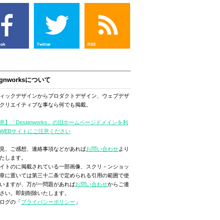
ignworksについて
ィックデザインからプロダクトデザイン、ウェブデザ
クリエイティブな事なら何でも掲載。
意】「Designworks」の旧ホームページドメインを利
WEBサイトにご注意ください
見、ご感想、連絡事項などがあれば
お問い合わせ
より
たします。
イトのに掲載されている一部画像、スクリ－ンショッ
章に置いては第三十二条で定められる引用の範囲で使
いますが、万が一問題があれば
お問い合わせ
からご連
さい。即刻削除いたします。
ログの「
プライバシーポリシー
」