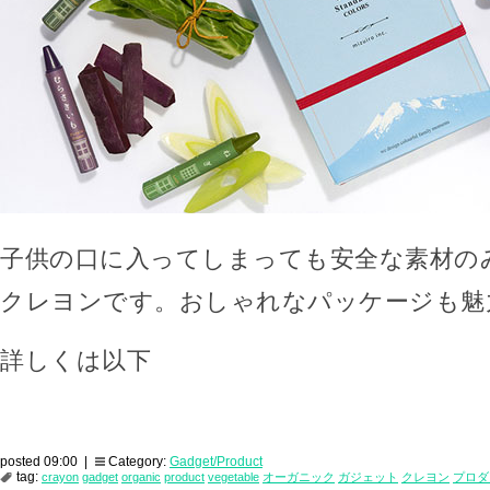
子供の口に入ってしまっても安全な素材の
クレヨンです。おしゃれなパッケージも魅
詳しくは以下
posted 09:00 |
Category:
Gadget/Product
tag:
crayon
gadget
organic
product
vegetable
オーガニック
ガジェット
クレヨン
プロダ