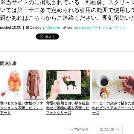
※当サイトのに掲載されている一部画像、スクリ－
いては第三十二条で定められる引用の範囲で使用し
題があれば
こちら
からご連絡ください。即刻削除い
posted 10:00 |
Category:
Creative
tag:
art
creative
アート
クリエイティブ
関連記事
食べものを使い女性のファ
背景の自然と白い紙を組合
コーヒーの染みで描きだ
ッションを表現したフォト
わせて動物の姿を表現した
れたビジュアルアートシ
アート
フォトシリーズ
ーズ
<< 前の記事
次の記事 >>