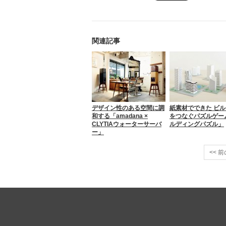
関連記事
デザイン性のある空間に調
紙素材でできた ビ
和する「amadana ×
をつなぐパズルゲー
CLYTIAウォーターサーバ
ルディングパズル」
ー」
<< 