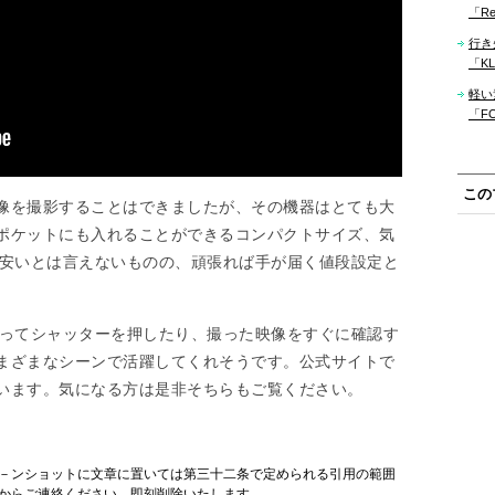
「Re
行き
「KLM
軽い
「F
この
像を撮影することはできましたが、その機器はとても大
ポケットにも入れることができるコンパクトサイズ、気
り、安いとは言えないものの、頑張れば手が届く値段設定と
によってシャッターを押したり、撮った映像をすぐに確認す
まざまなシーンで活躍してくれそうです。公式サイトで
います。気になる方は是非そちらもご覧ください。
－ンショットに文章に置いては第三十二条で定められる引用の範囲
からご連絡ください。即刻削除いたします。