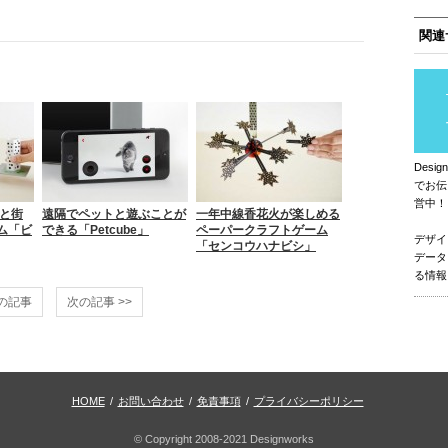
関連
Des
でお伝
営中！
ルと街
遠隔でペットと遊ぶことが
一年中線香花火が楽しめる
ム「ビ
できる「Petcube」
ペーパークラフトゲーム
デザイ
「センコウハナビシ」
データ
る情報
前の記事
次の記事 >>
HOME
/
お問い合わせ
/
免責事項
/
プライバシーポリシー
© Copyright 2008-2021 Designworks