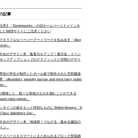
の記事
注意】「Designworks」の旧ホームページドメインを
したWEBサイトにご注意ください
でカラフルなペーパーアートワークを生み出す「Alice
strom」
すめのデザイン本「集客力をアップ！展示会・イベン
ポップアップショップのグラフィックと空間のデザイ
専攻の学生が制作したボール紙で制作された空想建築
ollivanders, weasley burrow, and more harry potter
nes」
Tが開発した、様々な形状のものを掴むことができる
gami robot gripper」
ンタインの旅をもっと特別なものに British Airways「A
t Class Valentine’s Day」
すめのデザイン本「地域発！つながる・集める施設の
イン」
クスペースをスマートにまとめられるブロック型収納