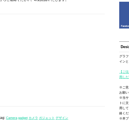
Des
グラフ
インと
【ご注
用した
※ご意
お願い
※当サ
トに文
用して
絡くだ
tag:
Camera
gadget
カメラ
ガジェット
デザイン
※本ブ