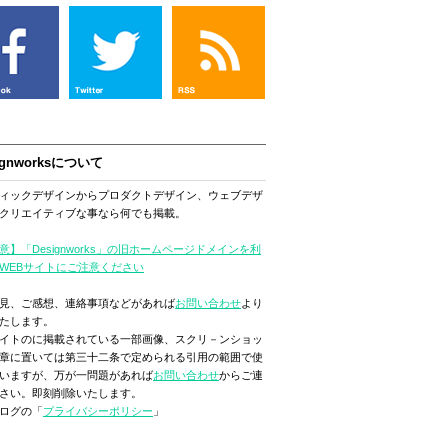
ignworksについて
ィックデザインからプロダクトデザイン、ウェブデザ
クリエイティブな事なら何でも掲載。
意】「Designworks」の旧ホームページドメインを利
WEBサイトにご注意ください
見、ご感想、連絡事項などがあれば
お問い合わせ
より
たします。
イトのに掲載されている一部画像、スクリ－ンショッ
章に置いては第三十二条で定められる引用の範囲で使
いますが、万が一問題があれば
お問い合わせ
からご連
さい。即刻削除いたします。
ログの「
プライバシーポリシー
」