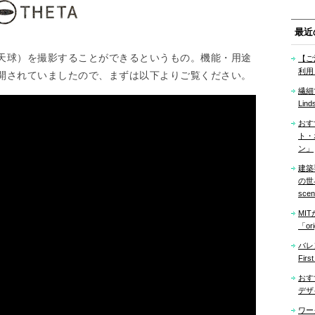
最近
天球）を撮影することができるというもの。機能・用途
【ご
利用
開されていましたので、まずは以下よりご覧ください。
繊細
Lind
おす
ト・
ン」
建築
の世界「
sce
MI
「ori
バレ
Firs
おす
デザ
ワー