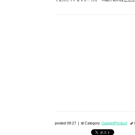
posted 09:27 |
Category:
Gadget/Product