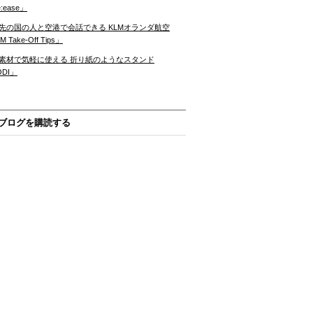
:ease」
先の国の人と空港で会話できる KLMオランダ航空
 Take-Off Tips」
素材で気軽に使える 折り紙のようなスタンド
ODI」
ブログを購読する