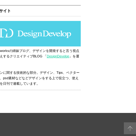
サイト
ignworksの姉妹ブログ、デザインを開発すると言う視点
えするクリエイティブBLOG 「
DesignDevelop
」を運
ンに関する技術的な部分。デザイン、Tips、ベクター
、psd素材などなどデザインをする上で役立つ、使え
を日刊で連載しています。