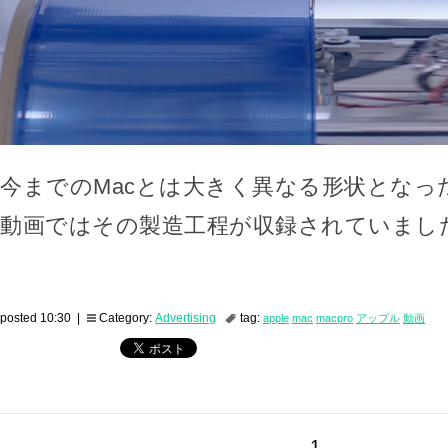
今までのMacとは大きく異なる形状となったM
動画ではその製造工程が収録されていまし
posted 10:30 |
Category:
Advertising
tag:
apple
mac
macpro
アップル
動画
1