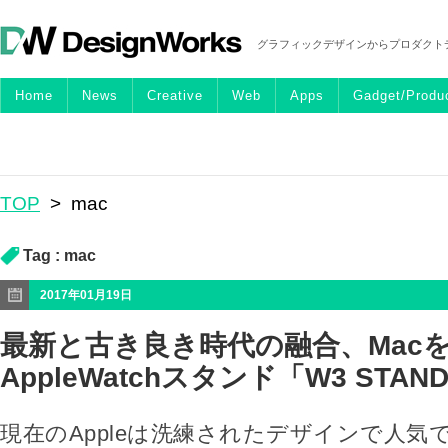
グラフィックデザインからプロダクト
Home
News
Creative
Web
Apps
Gadget/Produ
TOP
>
mac
Tag :
mac
2017年01月19日
最新と古き良き時代の融合、Mac
AppleWatchスタンド「W3 STAN
現在のAppleは洗練されたデザインで人気