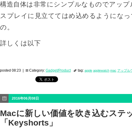
構造自体は非常にシンプルなものでアップ
スプレイに見立ててはめ込めるようになっ
の。
詳しくは以下
posted 08:23 |
Category:
Gadget/Product
tag:
apple
applewatch
mac
アップル
2016年06月08日
Macに新しい価値を吹き込むステ
「Keyshorts」