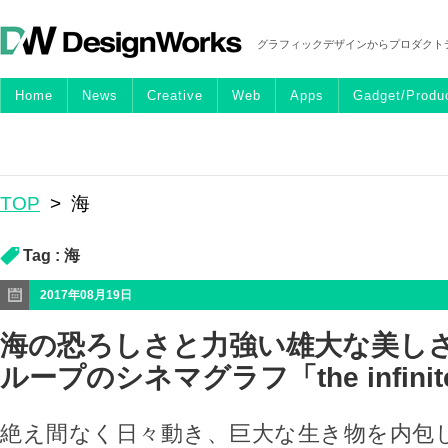
グラフィックデザインからプロダクト
Home
News
Creative
Web
Apps
Gadget/Produ
TOP
>
海
Tag :
海
2017年08月19日
海の恐ろしさと力強い雄大な美し
ループのシネマグラフ「the infinit
絶え間なく日々動き、巨大な生き物を内包