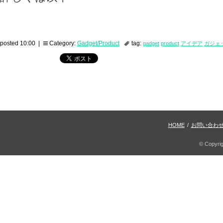
posted 10:00 |
Category:
Gadget/Product
tag:
gadget
product
アイデア
ガジェ
HOME
/
お問い合わ
© Copyri