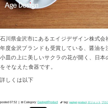
石川県金沢市にあるエイジデザイン株式会社
年度金沢ブランドも受賞している、醤油を
小皿の上に美しいサクラの花が開く、日本
をそなえた食器です。
詳しくは以下
posted 07:52 |
Category:
Gadget/Product
tag:
gadget
product
ガジェット
プロ