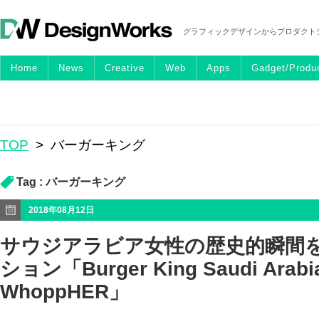
グラフィックデザインからプロダクト
Home
News
Creative
Web
Apps
Gadget/Produ
TOP
>
バーガーキング
Tag :
バーガーキング
2018年08月12日
サウジアラビア女性の歴史的瞬間
ション「Burger King Saudi Arabia
WhoppHER」