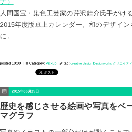
ナ）
人間国宝・染色工芸家の芹沢銈介氏手がけ
2015年度版卓上カレンダー。和のデザイ
に。
posted 10:00 |
Category:
Pickup
tag:
creative
design
Designworks
クリエイテ
2015年06月25日
歴史を感じさせる絵画や写真をベ
マグラフ