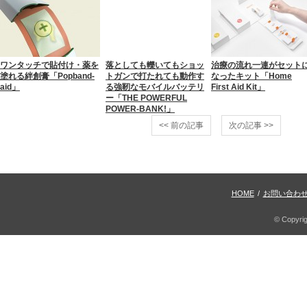
ワンタッチで貼付け・薬を
落としても轢いてもショッ
治療の流れ一連がセット
塗れる絆創膏「Popband-
トガンで打たれても動作す
なったキット「Home
aid」
る強靭なモバイルバッテリ
First Aid Kit」
ー「THE POWERFUL
POWER-BANK!」
<< 前の記事
次の記事 >>
HOME
/
お問い合わ
© Copyri