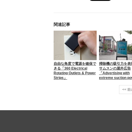
関連記事
自由な角度で電源を確保で
掃除機の吸引力を表
きる「360 Electrical
サムスンの屋外広告
Rotating Outlets & Power
「Advertising with
Strips」
extreme suction p
<< 