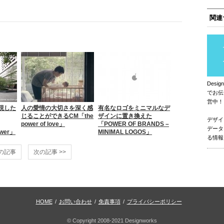
関連
Des
でお伝
営中！
現した
人の愛情の大切さを深く感
有名なロゴをミニマルなデ
じることができるCM「the
ザインに置き換えた
デザイ
power of love」
「POWER OF BRANDS –
データ
ower」
MINIMAL LOGOS」
る情報
前の記事
次の記事 >>
HOME
/
お問い合わせ
/
免責事項
/
プライバシーポリシー
© Copyright 2008-2021 Designworks