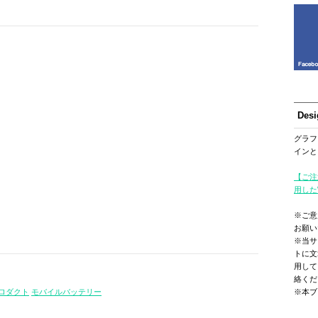
Des
グラフ
インと
【ご注
用した
※ご意
お願い
※当サ
トに文
用して
絡くだ
ロダクト
モバイルバッテリー
※本ブ