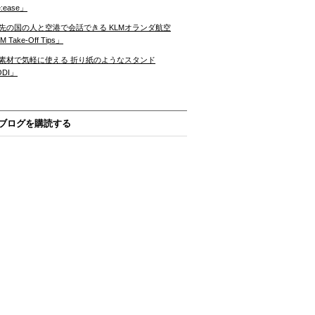
:ease」
先の国の人と空港で会話できる KLMオランダ航空
 Take-Off Tips」
素材で気軽に使える 折り紙のようなスタンド
ODI」
ブログを購読する