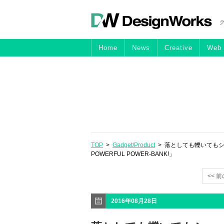
Home
News
Creative
Web
TOP
>
Gadget/Product
> 落としても轢いても
POWERFUL POWER-BANK!」
<< 
2016年08月28日