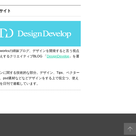
サイト
ignworksの姉妹ブログ、デザインを開発すると言う視点
えするクリエイティブBLOG 「
DesignDevelop
」を運
ンに関する技術的な部分。デザイン、Tips、ベクター
、psd素材などなどデザインをする上で役立つ、使え
を日刊で連載しています。