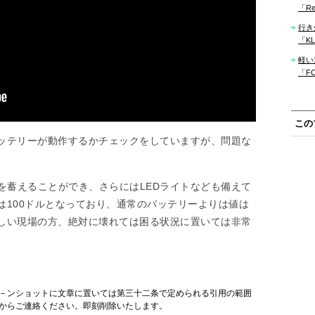
「Re
行き
「KLM
軽い
「F
この
ッテリーが動作するかチェックをしていますが、問題な
力を蓄えることができ、さらにはLEDライトなども備えて
は100ドルとなっており、通常のバッテリーよりは値は
しい現場の方、絶対に壊れては困る状況に置いては非常
－ンショットに文章に置いては第三十二条で定められる引用の範囲
からご連絡ください。即刻削除いたします。