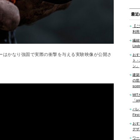
最近
【ご
利用
繊細
Lind
ーはかなり強固で実際の衝撃を与える実験映像が公開さ
おす
ト・
。
ン」
建築
の世界「
sce
MI
「ori
バレ
Firs
おす
デザ
ワー