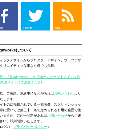
ignworksについて
ィックデザインからプロダクトデザイン、ウェブデザ
クリエイティブな事なら何でも掲載。
意】「Designworks」の旧ホームページドメインを利
WEBサイトにご注意ください
見、ご感想、連絡事項などがあれば
お問い合わせ
より
たします。
イトのに掲載されている一部画像、スクリ－ンショッ
章に置いては第三十二条で定められる引用の範囲で使
いますが、万が一問題があれば
お問い合わせ
からご連
さい。即刻削除いたします。
ログの「
プライバシーポリシー
」