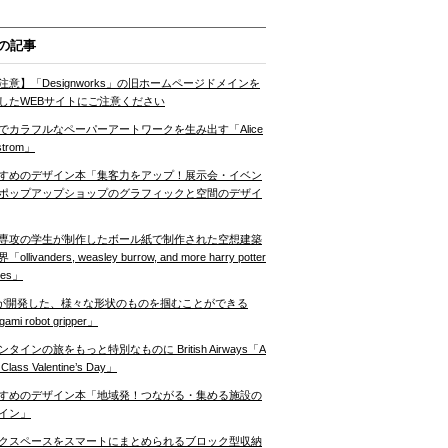
の記事
注意】「Designworks」の旧ホームページドメインを
したWEBサイトにご注意ください
でカラフルなペーパーアートワークを生み出す「Alice
strom」
すめのデザイン本「集客力をアップ！展示会・イベン
ポップアップショップのグラフィックと空間のデザイ
専攻の学生が制作したボール紙で制作された空想建築
ollivanders, weasley burrow, and more harry potter
nes」
Tが開発した、様々な形状のものを掴むことができる
gami robot gripper」
ンタインの旅をもっと特別なものに British Airways「A
t Class Valentine’s Day」
すめのデザイン本「地域発！つながる・集める施設の
イン」
クスペースをスマートにまとめられるブロック型収納