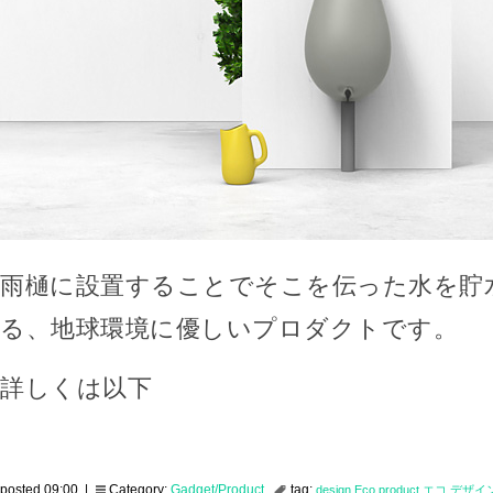
雨樋に設置することでそこを伝った水を貯
る、地球環境に優しいプロダクトです。
詳しくは以下
posted 09:00 |
Category:
Gadget/Product
tag:
design
Eco
product
エコ
デザイ