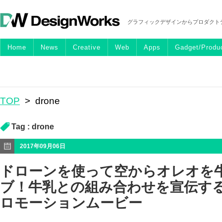
グラフィックデザインからプロダクト
Home
News
Creative
Web
Apps
Gadget/Produ
TOP
>
drone
Tag :
drone
2017年09月06日
ドローンを使って空からオレオを
ブ！牛乳との組み合わせを宣伝す
ロモーションムービー