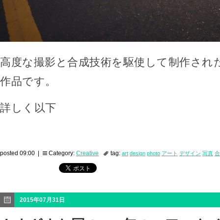
高度な撮影と合成技術を駆使して制作され
作品です。
詳しく以下
posted 09:00 |
Category:
Creative
tag:
art
design
photo
アート
デザイン
写真
合
2015年07月31日