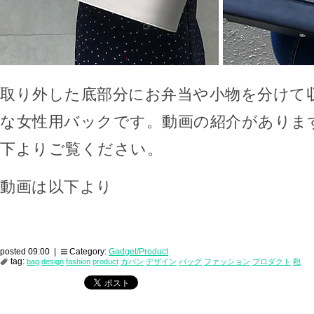
取り外した底部分にお弁当や小物を分けて
な女性用バックです。動画の紹介がありま
下よりご覧ください。
動画は以下より
posted 09:00 |
Category:
Gadget/Product
tag:
bag
design
fashion
product
カバン
デザイン
バッグ
ファッション
プロダクト
鞄