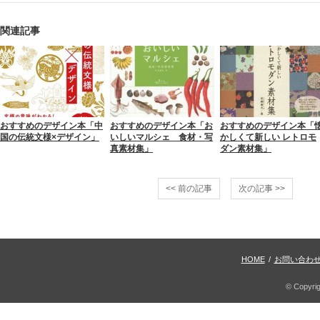
関連記事
おすすめのデザイン本「中
おすすめのデザイン本「お
おすすめのデザイン本「
国の伝統文様×デザイン」
いしいマルシェ 食材・写
かしくて新しい レトロモ
真素材集」
ダン素材集」
<< 前の記事
次の記事 >>
HOME
/
お問い合わ
© Copyri