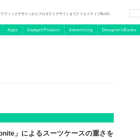
グラフィックデザインからプロダクトデザインまでクリエイティブBLOG
Apps
Gadget/Product
Advertising
Designer'sBooks
onite」によるスーツケースの重さを