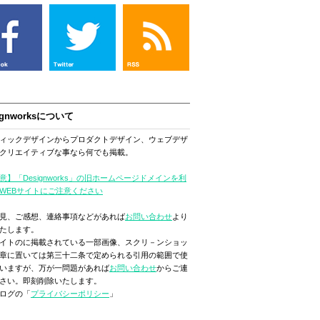
ignworksについて
ィックデザインからプロダクトデザイン、ウェブデザ
クリエイティブな事なら何でも掲載。
意】「Designworks」の旧ホームページドメインを利
WEBサイトにご注意ください
見、ご感想、連絡事項などがあれば
お問い合わせ
より
たします。
イトのに掲載されている一部画像、スクリ－ンショッ
章に置いては第三十二条で定められる引用の範囲で使
いますが、万が一問題があれば
お問い合わせ
からご連
さい。即刻削除いたします。
ログの「
プライバシーポリシー
」