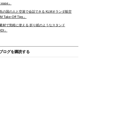
:ease」
先の国の人と空港で会話できる KLMオランダ航空
 Take-Off Tips」
素材で気軽に使える 折り紙のようなスタンド
ODI」
ブログを購読する