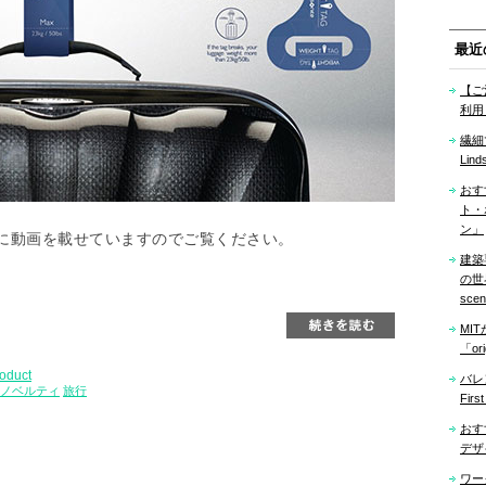
最近
【ご
利用
繊細
Lind
おす
ト・
ン」
に動画を載せていますのでご覧ください。
建築
の世界「
sce
MI
「ori
oduct
バレ
ノベルティ
旅行
Firs
おす
デザ
ワー