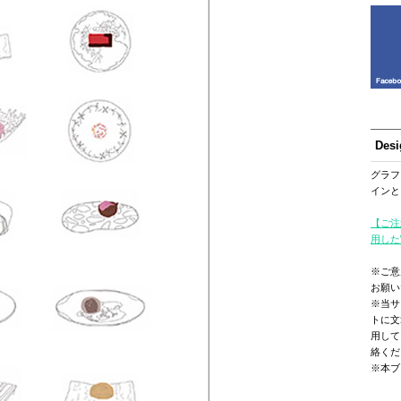
Des
グラフ
インと
【ご注
用した
※ご意
お願い
※当サ
トに文
用して
絡くだ
※本ブ