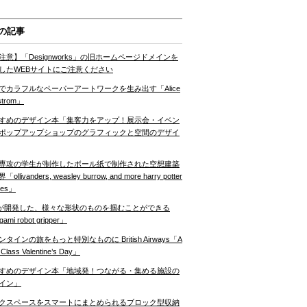
の記事
注意】「Designworks」の旧ホームページドメインを
したWEBサイトにご注意ください
でカラフルなペーパーアートワークを生み出す「Alice
strom」
すめのデザイン本「集客力をアップ！展示会・イベン
ポップアップショップのグラフィックと空間のデザイ
専攻の学生が制作したボール紙で制作された空想建築
ollivanders, weasley burrow, and more harry potter
nes」
Tが開発した、様々な形状のものを掴むことができる
gami robot gripper」
ンタインの旅をもっと特別なものに British Airways「A
t Class Valentine’s Day」
すめのデザイン本「地域発！つながる・集める施設の
イン」
クスペースをスマートにまとめられるブロック型収納