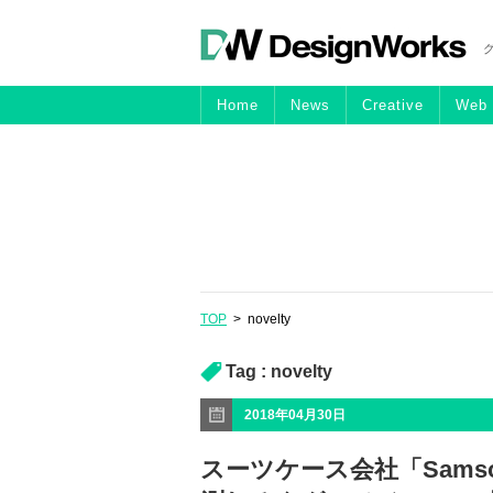
Home
News
Creative
Web
TOP
>
novelty
Tag :
novelty
2018年04月30日
スーツケース会社「Sams