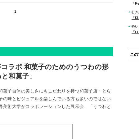
「Re
1
行き
「KLM
軽い
「F
この
コラボ 和菓子のためのうつわの形
わと和菓子」
和菓子自体の美しさにもこだわりを持つ和菓子店・とら
子の味とビジュアルを楽しんでいる方も多いのではない
野美術大学がコラボレーションした展示会、「うつわと