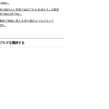
:ease」
先の国の人と空港で会話できる KLMオランダ航空
 Take-Off Tips」
素材で気軽に使える 折り紙のようなスタンド
ODI」
ブログを購読する