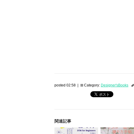
posted 02:58 |
Category:
Designer'sBooks
関連記事