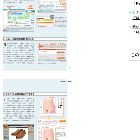
「Re
行き
「KLM
軽い
「F
この