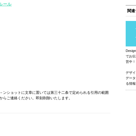
ルール
関連
Des
でお伝
営中！
デザイ
データ
る情報
－ンショットに文章に置いては第三十二条で定められる引用の範囲
からご連絡ください。即刻削除いたします。