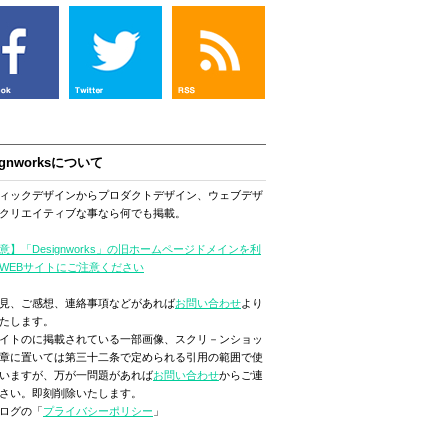
ignworksについて
ィックデザインからプロダクトデザイン、ウェブデザ
クリエイティブな事なら何でも掲載。
意】「Designworks」の旧ホームページドメインを利
WEBサイトにご注意ください
見、ご感想、連絡事項などがあれば
お問い合わせ
より
たします。
イトのに掲載されている一部画像、スクリ－ンショッ
章に置いては第三十二条で定められる引用の範囲で使
いますが、万が一問題があれば
お問い合わせ
からご連
さい。即刻削除いたします。
ログの「
プライバシーポリシー
」