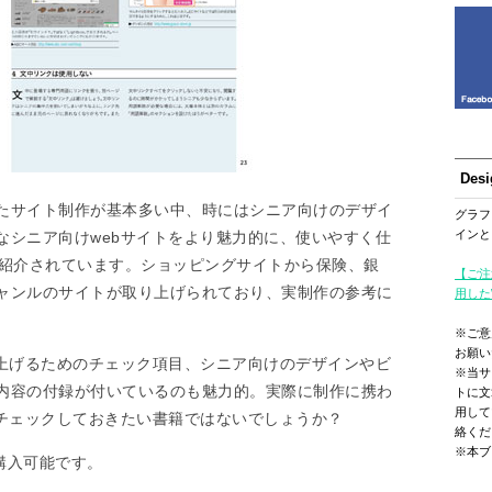
Des
たサイト制作が基本多い中、時にはシニア向けのデザイ
グラフ
インと
なシニア向けwebサイトをより魅力的に、使いやすく仕
が紹介されています。ショッピングサイトから保険、銀
【ご注
ャンルのサイトが取り上げられており、実制作の参考に
用した
※ご意
お願い
仕上げるためのチェック項目、シニア向けのデザインやビ
※当サ
内容の付録が付いているのも魅力的。実際に制作に携わ
トに文
用して
はチェックしておきたい書籍ではないでしょうか？
絡くだ
※本ブ
て購入可能です。