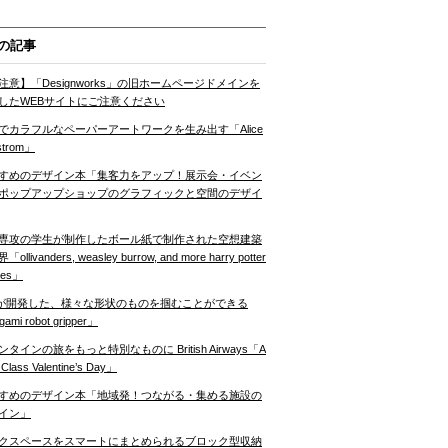
の記事
注意】「Designworks」の旧ホームページドメインを
したWEBサイトにご注意ください
でカラフルなペーパーアートワークを生み出す「Alice
strom」
すめのデザイン本「集客力をアップ！展示会・イベン
ポップアップショップのグラフィックと空間のデザイ
専攻の学生が制作したボール紙で制作された空想建築
ollivanders, weasley burrow, and more harry potter
nes」
Tが開発した、様々な形状のものを掴むことができる
gami robot gripper」
ンタインの旅をもっと特別なものに British Airways「A
t Class Valentine’s Day」
すめのデザイン本「地域発！つながる・集める施設の
イン」
クスペースをスマートにまとめられるブロック型収納