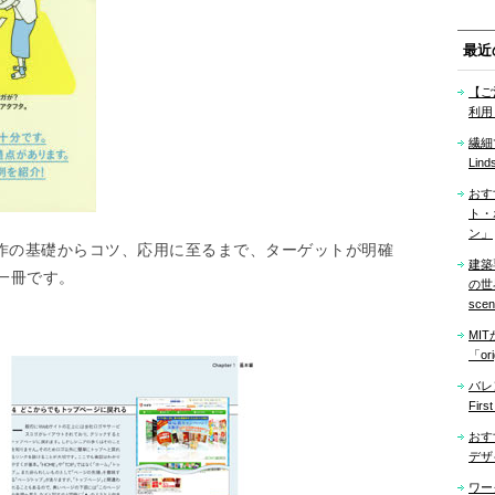
最近
【ご
利用
繊細
Lind
おす
ト・
ン」
制作の基礎からコツ、応用に至るまで、ターゲットが明確
建築
一冊です。
の世界「
sce
MI
「ori
バレ
Firs
おす
デザ
ワー