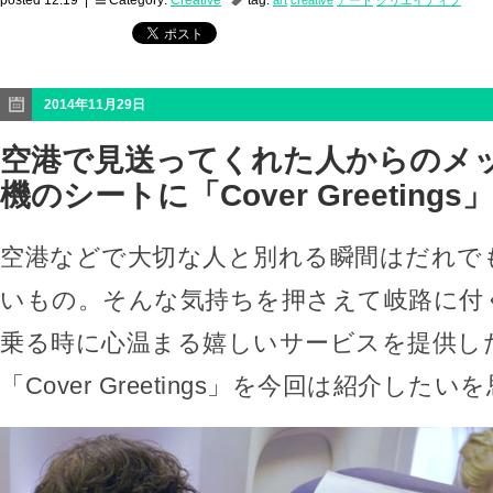
posted 12:19 |
Category:
Creative
tag:
art
creative
アート
クリエイティブ
2014年11月29日
空港で見送ってくれた人からのメ
機のシートに「Cover Greetings」
空港などで大切な人と別れる瞬間はだれで
いもの。そんな気持ちを押さえて岐路に付
乗る時に心温まる嬉しいサービスを提供し
「Cover Greetings」を今回は紹介した