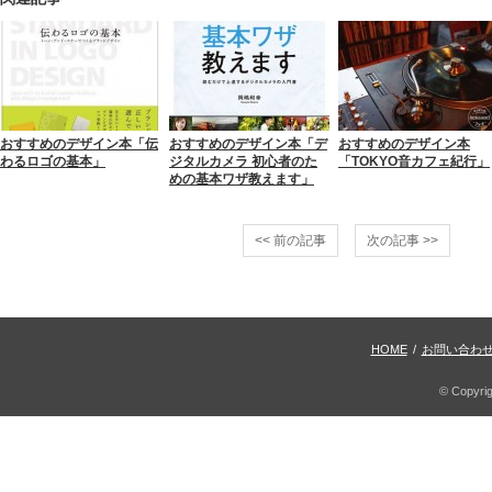
おすすめのデザイン本「伝
おすすめのデザイン本「デ
おすすめのデザイン本
わるロゴの基本」
ジタルカメラ 初心者のた
「TOKYO音カフェ紀行」
めの基本ワザ教えます」
<< 前の記事
次の記事 >>
HOME
/
お問い合わ
© Copyri