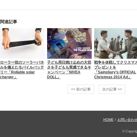
関連記事
ローラー状のソーラーパネ
子ども用日焼け止めの大切
戦争を休戦してクリスマ
ルを備えたモバイルバッテ
さを子どもも実感できるキ
プレゼントを
リー「Rollable solar
ャンペーン「NIVEA
「Sainsbury’s OFFICIAL
charger」
DOLL」
Christmas 2014 Ad」
<< 前の記事
次の記事 >>
HOME
/
お問い合わ
© Copyri