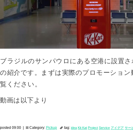
ブラジルのサンパウロにある空港に設置さ
の紹介です。まずは実際のプロモーション
覧ください。
動画は以下より
posted 09:00 |
Category:
Pickup
tag:
idea
Kit Kat
Project
Service
アイデア
サー