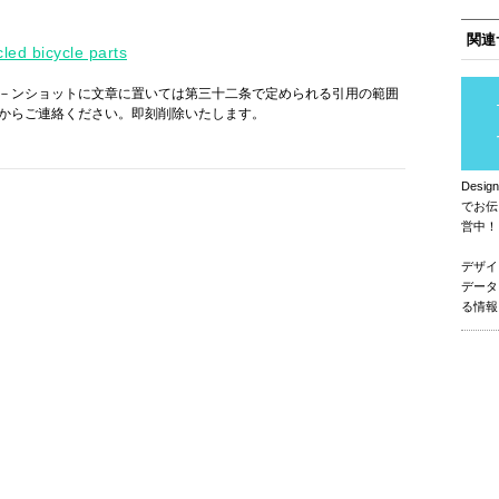
関連
led bicycle parts
－ンショットに文章に置いては第三十二条で定められる引用の範囲
からご連絡ください。即刻削除いたします。
Des
でお伝
営中！
デザイ
データ
る情報