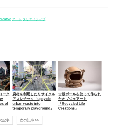
creative
アート
クリエイティブ
ヨーク
廃材を利用したリサイクル
古段ボールを使って作られ
w
アスレチック「upcycle
たオブジェアート
es of
urban waste into
「Recycled Life
temporary playground」
Creations」
前の記事
次の記事 >>