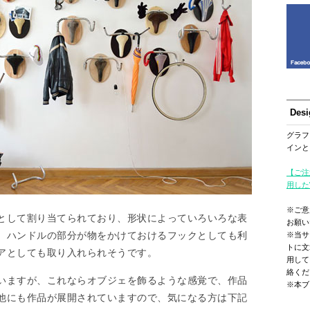
Des
グラフ
インと
【ご注
用した
※ご意
として割り当てられており、形状によっていろいろな表
お願い
、ハンドルの部分が物をかけておけるフックとしても利
※当サ
トに文
アとしても取り入れられそうです。
用して
絡くだ
いますが、これならオブジェを飾るような感覚で、作品
※本ブ
他にも作品が展開されていますので、気になる方は下記