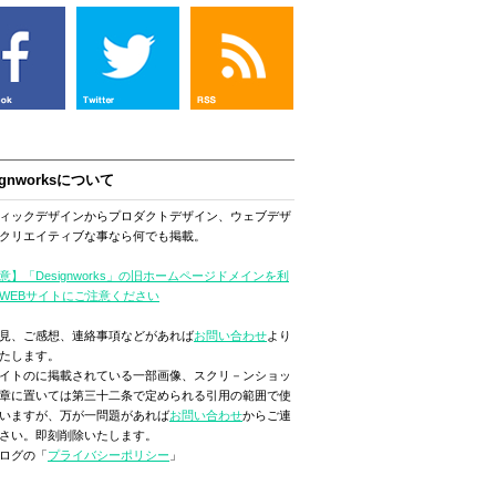
ignworksについて
ィックデザインからプロダクトデザイン、ウェブデザ
クリエイティブな事なら何でも掲載。
意】「Designworks」の旧ホームページドメインを利
WEBサイトにご注意ください
見、ご感想、連絡事項などがあれば
お問い合わせ
より
たします。
イトのに掲載されている一部画像、スクリ－ンショッ
章に置いては第三十二条で定められる引用の範囲で使
いますが、万が一問題があれば
お問い合わせ
からご連
さい。即刻削除いたします。
ログの「
プライバシーポリシー
」