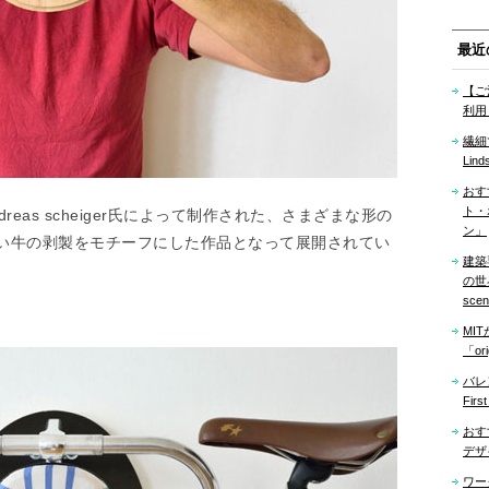
最近
【ご
利用
繊細
Lind
おす
ト・
eas scheiger氏によって制作された、さまざまな形の
ン」
い牛の剥製をモチーフにした作品となって展開されてい
建築
の世界「
sce
MI
「ori
バレ
Firs
おす
デザ
ワー