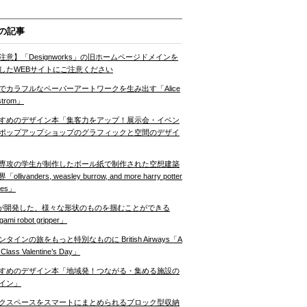
の記事
注意】「Designworks」の旧ホームページドメインを
したWEBサイトにご注意ください
でカラフルなペーパーアートワークを生み出す「Alice
strom」
すめのデザイン本「集客力をアップ！展示会・イベン
ポップアップショップのグラフィックと空間のデザイ
専攻の学生が制作したボール紙で制作された空想建築
ollivanders, weasley burrow, and more harry potter
nes」
Tが開発した、様々な形状のものを掴むことができる
gami robot gripper」
ンタインの旅をもっと特別なものに British Airways「A
t Class Valentine’s Day」
すめのデザイン本「地域発！つながる・集める施設の
イン」
クスペースをスマートにまとめられるブロック型収納