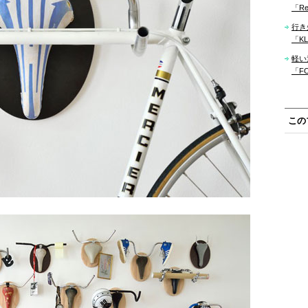
「Re
行き
「KLM
軽い
「F
この