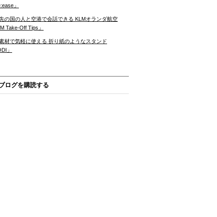
:ease」
先の国の人と空港で会話できる KLMオランダ航空
 Take-Off Tips」
素材で気軽に使える 折り紙のようなスタンド
ODI」
ブログを購読する