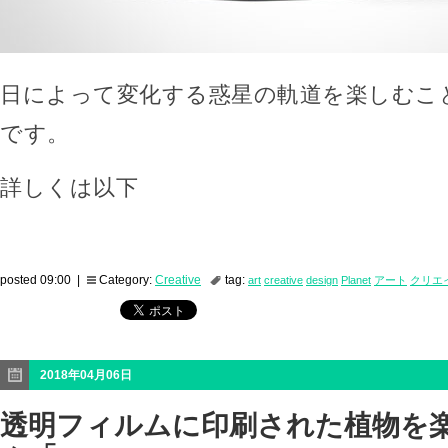
日によって変化する惑星の軌道を楽しむこ
です。
詳しくは以下
posted 09:00 |
Category:
Creative
tag:
art
creative
design
Planet
アート
クリエ
2018年04月06日
透明フィルムに印刷された植物を